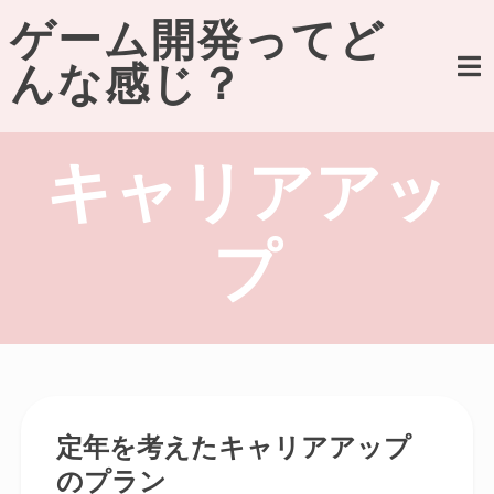
Skip
ゲーム開発ってど
to
content
んな感じ？
キャリアアッ
プ
定年を考えたキャリアアップ
のプラン